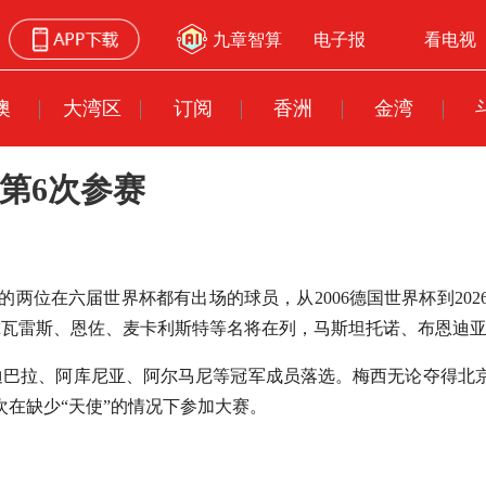
九章智算
电子报
看电视
澳
大湾区
订阅
香洲
金湾
第6次参赛
的两位在六届世界杯都有出场的球员，从2006德国世界杯到202
尔瓦雷斯、恩佐、麦卡利斯特等名将在列，马斯坦托诺、布恩迪
迪巴拉、阿库尼亚、阿尔马尼等冠军成员落选。梅西无论夺得北
在缺少“天使”的情况下参加大赛。