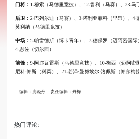
门将：
1-穆索（马德里竞技）、12-鲁利（马赛）、23-
后卫：
2-巴列尔迪（马赛）、3-塔利亚菲科（里昂）、4-
莫利纳（马德里竞技）
中场：
5-帕雷德斯（博卡青年）、7-德保罗（迈阿密国际
4-恩佐（切尔西）
前锋：
9-阿尔瓦雷斯（马德里竞技）、10-梅西（迈阿密
尼科·帕斯（科莫）、21-若泽·曼努埃尔·洛佩斯（帕尔梅
编辑：庞晓丹
责任编辑：丹梅
热门评论: