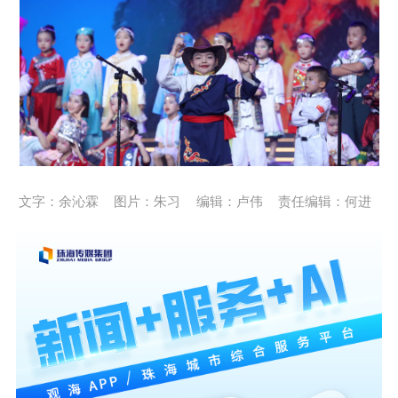
文字：余沁霖
图片：朱习
编辑：卢伟
责任编辑：何进