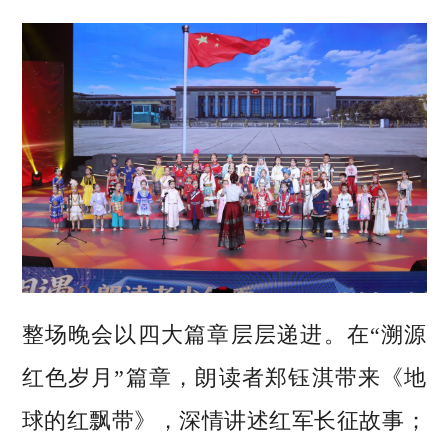
整场晚会以四大篇章层层递进。在“溯源
红色岁月”篇章，朗读者郑钰淇带来《地
球的红飘带》，深情讲述红军长征故事；