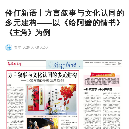
伶仃新语丨方言叙事与文化认同的
多元建构——以《给阿嬷的情书》
《主角》为例
贾雷
2026-06-09 00:50