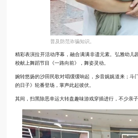
普及防范诈骗知识。
精彩表演拉开活动序幕，融合满满非遗元素。弘雅幼儿
校献上舞蹈节目《一路向前》，舞姿灵动。
婉转悠扬的沙田民歌对唱缓缓响起，乡音娓娓道来；斗
的日子》轮番登场，掌声此起彼伏。
其间，扫黑除恶幸运大转盘趣味游戏穿插进行，不少亲