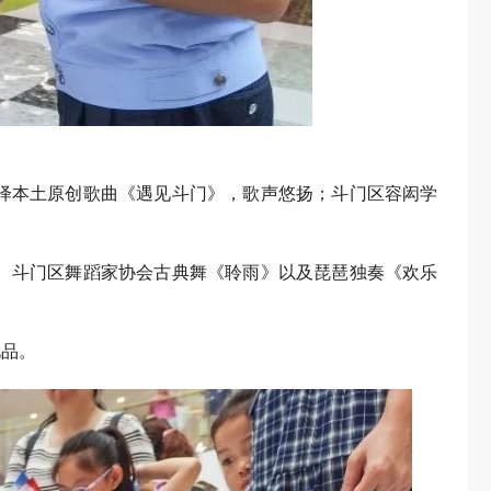
绎本土原创歌曲《遇见斗门》，歌声悠扬；斗门区容闳学
。斗门区舞蹈家协会古典舞《聆雨》以及琵琶独奏《欢乐
礼品。