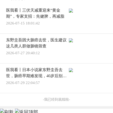
医我看丨三伏天减重迎来“黄金
期”，专家支招：先健脾，再减脂
2026-07-15 18:01:42
东野圭吾因大肠癌去世，医生建议
这几类人群做肠镜筛查
2026-07-27 20:40:12
医我看丨日本小说家东野圭吾去
世，肠癌早期难发现，40岁后别忽
视筛查
2026-07-29 22:04:57
-我已经到底线啦-