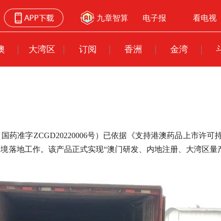
九章智算
电子报
看电视
澳
大湾区
订阅
香洲
金湾
国药准字ZCGD20220006号）已依据《支持港澳药品上市许
等跨境落地工作。该产品正式实现“澳门研发、内地注册、大湾区量