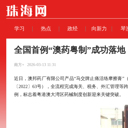
学习
热点
政经
向新力
琴
全国首例“澳药粤制”成功落地
南方+
2026-03-13 11:31
近日，澳邦药厂有限公司产品“马交牌止痛活络摩擦膏”（
〔2022〕63号），全流程完成海关、税务、外汇管理
例，标志着粤港澳大湾区药械制度创新迎来关键突破。