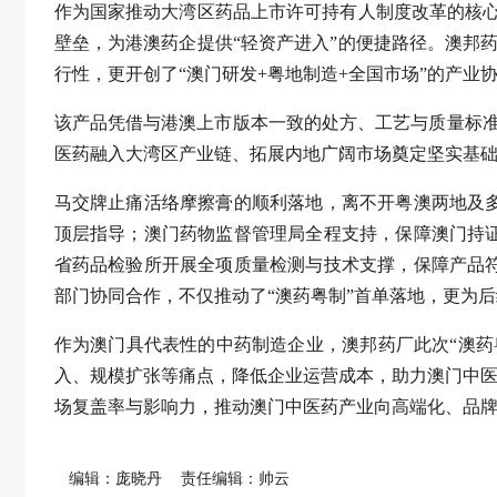
作为国家推动大湾区药品上市许可持有人制度改革的核心
壁垒，为港澳药企提供“轻资产进入”的便捷路径。澳邦
行性，更开创了“澳门研发+粤地制造+全国市场”的产业
该产品凭借与港澳上市版本一致的处方、工艺与质量标
医药融入大湾区产业链、拓展内地广阔市场奠定坚实基
马交牌止痛活络摩擦膏的顺利落地，离不开粤澳两地及
顶层指导；澳门药物监督管理局全程支持，保障澳门持
省药品检验所开展全项质量检测与技术支撑，保障产品
部门协同合作，不仅推动了“澳药粤制”首单落地，更为
作为澳门具代表性的中药制造企业，澳邦药厂此次“澳
入、规模扩张等痛点，降低企业运营成本，助力澳门中医
场复盖率与影响力，推动澳门中医药产业向高端化、品
编辑：庞晓丹
责任编辑：帅云