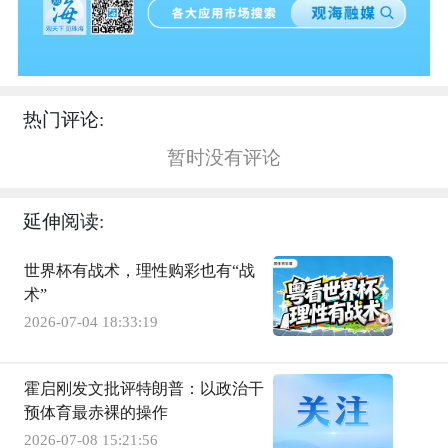
热门评论:
暂时没有评论
延伸阅读:
世界杯有战术，理性购彩也有“战
术”
2026-07-04 18:33:19
霍启刚发文批评特朗普：以政治干
预体育最赤裸的操作
2026-07-08 15:21:56