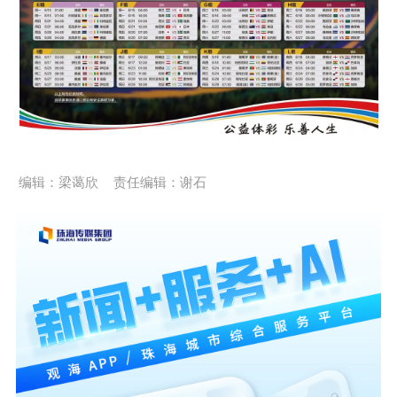
编辑：梁蔼欣
责任编辑：谢石