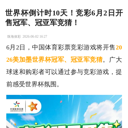
世界杯倒计时10天！竞彩6月2日开
售冠军、冠亚军竞猜！
珠海体彩
2026-06-02 16:27
6月2日，中国体育彩票竞彩游戏将开售
20
26美加墨世界杯冠军、冠亚军竞猜
。广大
球迷和购彩者可以通过参与竞彩游戏，提
前感受世界杯氛围。