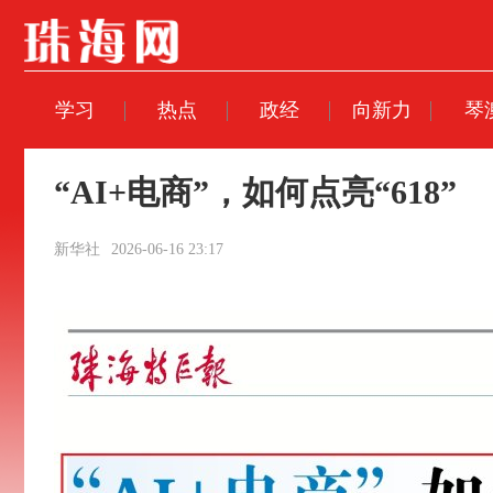
学习
热点
政经
向新力
琴
“AI+电商”，如何点亮“618”
新华社
2026-06-16 23:17