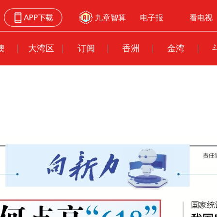
九章智算
电子报
看电视
澳
大湾区
订阅
香洲
金湾