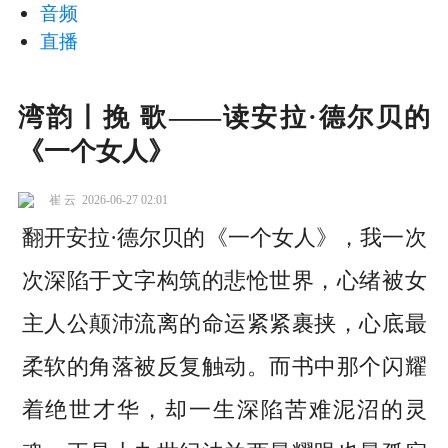
音频
直播
湾韵丨挽 歌——读安拉·德尔贝的
《一个女人》
崔 云
2026-06-27 02:01
翻开安拉·德尔贝的《一个女人》，我一次
次深陷于文字构筑的悲怆世界，心绪被女
主人公颠沛流离的命运紧紧裹挟，心底最
柔软的角落被反复触动。而书中那个闪耀
着绝世才华，却一生深陷苦难泥沼的灵