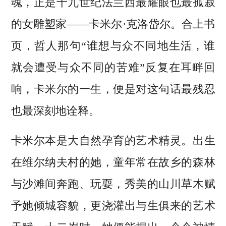
魂，正是十九世纪法兰西最耀眼也最孤寂
的女雕塑家——卡米尔·克洛岱尔。合上书
页，哲人那句“谁想与众不同地生活，谁
就会遭受与众不同的苦难”反复在耳畔回
响，卡米尔的一生，便是对这句话最残忍
也最深刻地诠释。
卡米尔本是大自然孕育的艺术精灵。出生
在维尔纳夫村的她，童年常在故乡的森林
与沙滩间奔跑、玩耍，秀美的山川草木赋
予她倾城容貌，更浇灌出与生俱来的艺术