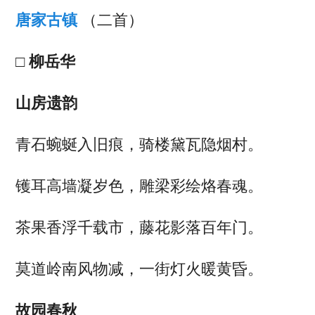
唐家古镇
（二首）
□ 柳岳华
山房遗韵
青石蜿蜒入旧痕，骑楼黛瓦隐烟村。
镬耳高墙凝岁色，雕梁彩绘烙春魂。
茶果香浮千载市，藤花影落百年门。
莫道岭南风物减，一街灯火暖黄昏。
故园春秋