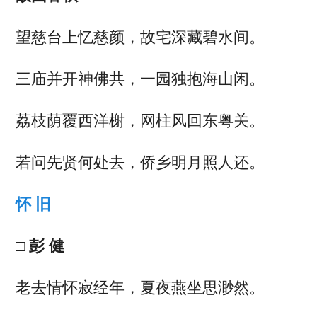
望慈台上忆慈颜，故宅深藏碧水间。
三庙并开神佛共，一园独抱海山闲。
荔枝荫覆西洋榭，网柱风回东粤关。
若问先贤何处去，侨乡明月照人还。
怀 旧
□ 彭 健
老去情怀寂经年，夏夜燕坐思渺然。