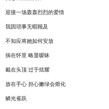
迎接一场轰轰烈烈的爱情
我因琐事无暇顾及
不知应将她如何安放
揣在怀里 略显暧昧
戴在头顶 过于炫耀
放在手心 担心嫩绿会熔化
鳞光雀跃