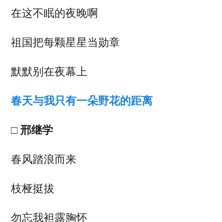
在这不眠的夜晚啊
祖国把每颗星星当勋章
默默别在夜幕上
春天与我只有一朵野花的距离
□ 邢继学
春风踏浪而来
枝桠挺拔
勿忘我袒露胸怀