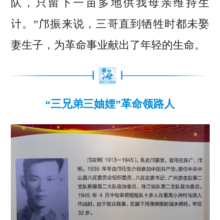
队，只留下一亩多地供我母亲维持生
计。”邝振来说，三哥直到牺牲时都未娶
妻生子，为革命事业献出了年轻的生命。
“三兄弟三妯娌”革命领路人