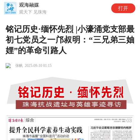
观海融媒
打开
观天下 见珠海
铭记历史·缅怀先烈 |小濠涌党支部最
初七党员之一邝叔明：“三兄弟三妯
娌”的革命引路人
张帆
2025-09-10 01:15