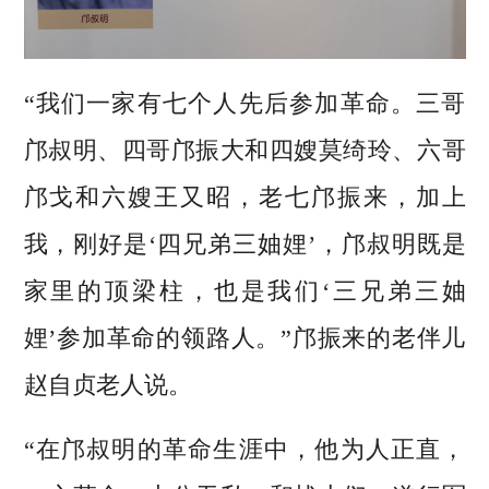
“我们一家有七个人先后参加革命。三哥
邝叔明、四哥邝振大和四嫂莫绮玲、六哥
邝戈和六嫂王又昭，老七邝振来，加上
我，刚好是‘四兄弟三妯娌’，邝叔明既是
家里的顶梁柱，也是我们‘三兄弟三妯
娌’参加革命的领路人。”邝振来的老伴儿
赵自贞老人说。
“在邝叔明的革命生涯中，他为人正直，