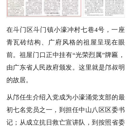
在斗门区斗门镇小濠冲村七巷4号，一座
青瓦砖结构、广府风格的祖屋呈现在眼
前。祖屋门口正中挂有“光荣烈属”牌匾，
由广东省人民政府颁发。这里就是邝叔明
的故居。
从邝任生介绍入党成为小濠涌党支部的最
初七名党员之一，到担任中山八区区委书
记；从成立抗日救亡宣讲队，到按照省委