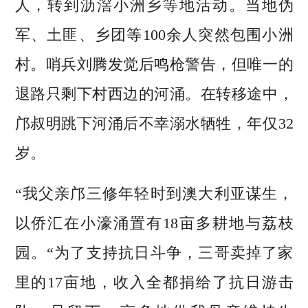
人，转到沥滘小洲乡等地活动。当地伪
军、土匪、乡团等100余人突然包围小洲
村。哨兵刘腾发觉后鸣枪警告，但唯一的
退路只剩下村西边的河涌。在转移途中，
邝叔明跳下河涌后不幸溺水牺牲，年仅32
岁。
“我父亲邝三修年轻时到澳大利亚谋生，
以侨汇在小濠涌置有18亩多耕地与荔枝
园。“为了支持抗日斗争，三哥卖掉了家
里的17亩地，收入全都捐给了抗日游击