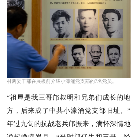
村两委干部在展板前介绍小濠涌党支部的7名党员。
“祖屋是我三哥邝叔明和兄弟们成长的地
方，后来成了中共小濠涌党支部旧址。”
年过九旬的抗战老兵邝振来，满怀深情地
说起峥嵘岁月，“当时邝任生和三哥，经